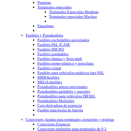
Punteras
Terminales especiales
Terminales Especiales Hembras
Terminales especiales Machos
Empalmes
Fusibles y Portafusibles
Fusibles enchufables universales
Fusibles PAL JCASE
Fusibles MICRO
Fusibles rearmables
Fusibles lámina y Strip-midi
Fusibles termo-plástico y porcelana
Fusibles cristal
Fusibles para vehículos asiáticos tipo PAL
MIDI-fusibles
MEGA-fusibles
Portafusibles aéreos universales
Portafusibles apilables y soportes
Portafusibles para vehículos DIESEL
Portafusibles Multiples
Caja derivadora de potencia
Fusible para borna de batería
Conectores, fundas para terminales, portareles y regletas
Conectores Estancos
Conectores multiples para terminales de 6,3