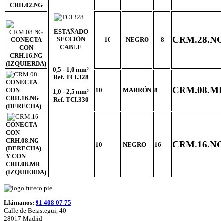
CRH.02.NG
ESTAÑADO
CRM.28.N
SECCIÓN
CONECTA
10
NEGRO
8
CABLE
CON
CRH.16.NG
(IZQUIERDA)
0,5 - 1,0 mm²
Ref. TCI.328
CONECTA
CRM.08.M
CON
10
MARRÓN
8
1,0 - 2,5 mm²
CRH.16.NG
Ref. TCI.330
(DERECHA)
CONECTA
CON
CRH.08.NG
CRM.16.N
10
NEGRO
16
(DERECHA)
Y CON
CRH.08.MR
(IZQUIERDA)
Llámanos:
91 408 07 75
Calle de Berastegui, 40
28017 Madrid