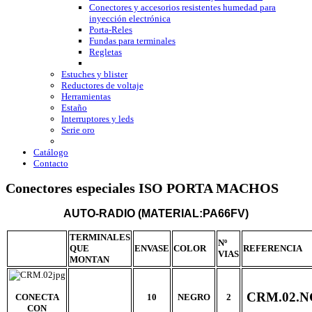
Conectores y accesorios resistentes humedad para
inyección electrónica
Porta-Reles
Fundas para terminales
Regletas
Estuches y blister
Reductores de voltaje
Herramientas
Estaño
Interruptores y leds
Serie oro
Catálogo
Contacto
Conectores especiales ISO PORTA MACHOS
AUTO-RADIO (MATERIAL:PA66FV)
TERMINALES
Nº
QUE
ENVASE
COLOR
REFERENCIA
VIAS
MONTAN
CRM.02.N
CONECTA
10
NEGRO
2
CON