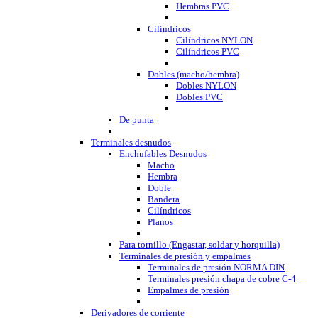
Hembras PVC
Cilíndricos
Cilíndricos NYLON
Cilíndricos PVC
Dobles (macho/hembra)
Dobles NYLON
Dobles PVC
De punta
Terminales desnudos
Enchufables Desnudos
Macho
Hembra
Doble
Bandera
Cilíndricos
Planos
Para tornillo (Engastar, soldar y horquilla)
Terminales de presión y empalmes
Terminales de presión NORMA DIN
Terminales presión chapa de cobre C-4
Empalmes de presión
Derivadores de corriente