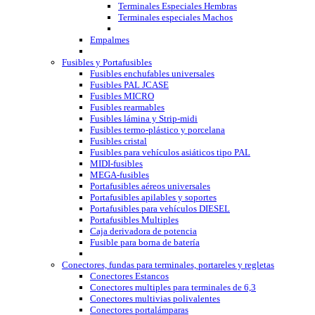
Terminales Especiales Hembras
Terminales especiales Machos
Empalmes
Fusibles y Portafusibles
Fusibles enchufables universales
Fusibles PAL JCASE
Fusibles MICRO
Fusibles rearmables
Fusibles lámina y Strip-midi
Fusibles termo-plástico y porcelana
Fusibles cristal
Fusibles para vehículos asiáticos tipo PAL
MIDI-fusibles
MEGA-fusibles
Portafusibles aéreos universales
Portafusibles apilables y soportes
Portafusibles para vehículos DIESEL
Portafusibles Multiples
Caja derivadora de potencia
Fusible para borna de batería
Conectores, fundas para terminales, portareles y regletas
Conectores Estancos
Conectores multiples para terminales de 6,3
Conectores multivias polivalentes
Conectores portalámparas