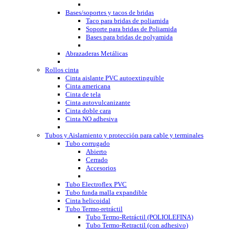
Bases/soportes y tacos de bridas
Taco para bridas de poliamida
Soporte para bridas de Poliamida
Bases para bridas de polyamida
Abrazaderas Metálicas
Rollos cinta
Cinta aislante PVC autoextinguible
Cinta americana
Cinta de tela
Cinta autovulcanizante
Cinta doble cara
Cinta NO adhesiva
Tubos y Aislamiento y protección para cable y terminales
Tubo corrugado
Abierto
Cerrado
Accesorios
Tubo Electroflex PVC
Tubo funda malla expandible
Cinta helicoidal
Tubo Termo-retráctil
Tubo Termo-Retráctil (POLIOLEFINA)
Tubo Termo-Retractil (con adhesivo)