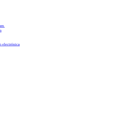
mm.
m
n electrónica