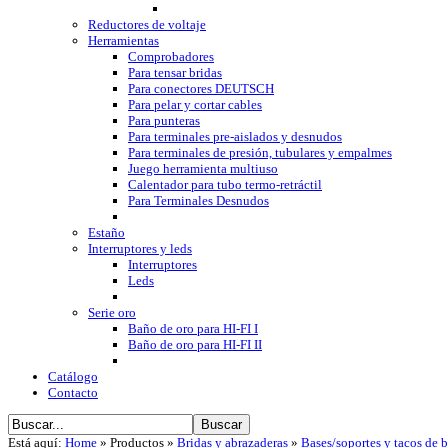
Reductores de voltaje
Herramientas
Comprobadores
Para tensar bridas
Para conectores DEUTSCH
Para pelar y cortar cables
Para punteras
Para terminales pre-aislados y desnudos
Para terminales de presión, tubulares y empalmes
Juego herramienta multiuso
Calentador para tubo termo-retráctil
Para Terminales Desnudos
Estaño
Interruptores y leds
Interruptores
Leds
Serie oro
Baño de oro para HI-FI I
Baño de oro para HI-FI II
Catálogo
Contacto
Está aquí:
Home
»
Productos
»
Bridas y abrazaderas
»
Bases/soportes y tacos de b