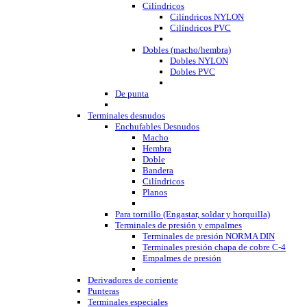
Cilíndricos
Cilíndricos NYLON
Cilíndricos PVC
Dobles (macho/hembra)
Dobles NYLON
Dobles PVC
De punta
Terminales desnudos
Enchufables Desnudos
Macho
Hembra
Doble
Bandera
Cilíndricos
Planos
Para tornillo (Engastar, soldar y horquilla)
Terminales de presión y empalmes
Terminales de presión NORMA DIN
Terminales presión chapa de cobre C-4
Empalmes de presión
Derivadores de corriente
Punteras
Terminales especiales