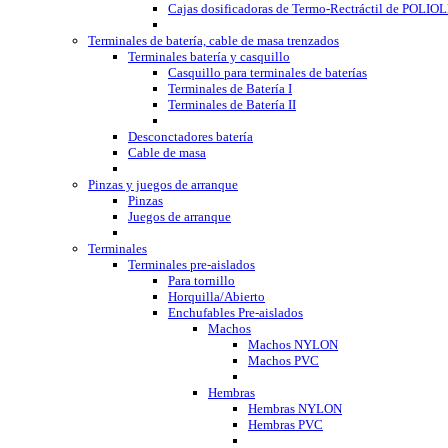
Cajas dosificadoras de Termo-Rectráctil de POLI
Terminales de batería, cable de masa trenzados
Terminales batería y casquillo
Casquillo para terminales de baterías
Terminales de Batería I
Terminales de Batería II
Desconctadores batería
Cable de masa
Pinzas y juegos de arranque
Pinzas
Juegos de arranque
Terminales
Terminales pre-aislados
Para tornillo
Horquilla/Abierto
Enchufables Pre-aislados
Machos
Machos NYLON
Machos PVC
Hembras
Hembras NYLON
Hembras PVC