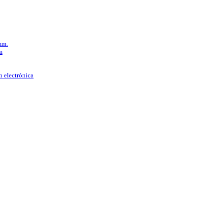
mm.
m
n electrónica