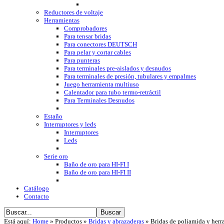
Reductores de voltaje
Herramientas
Comprobadores
Para tensar bridas
Para conectores DEUTSCH
Para pelar y cortar cables
Para punteras
Para terminales pre-aislados y desnudos
Para terminales de presión, tubulares y empalmes
Juego herramienta multiuso
Calentador para tubo termo-retráctil
Para Terminales Desnudos
Estaño
Interruptores y leds
Interruptores
Leds
Serie oro
Baño de oro para HI-FI I
Baño de oro para HI-FI II
Catálogo
Contacto
Está aquí:
Home
»
Productos
»
Bridas y abrazaderas
»
Bridas de poliamida y herr