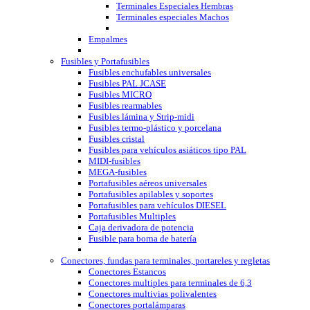
Terminales Especiales Hembras
Terminales especiales Machos
Empalmes
Fusibles y Portafusibles
Fusibles enchufables universales
Fusibles PAL JCASE
Fusibles MICRO
Fusibles rearmables
Fusibles lámina y Strip-midi
Fusibles termo-plástico y porcelana
Fusibles cristal
Fusibles para vehículos asiáticos tipo PAL
MIDI-fusibles
MEGA-fusibles
Portafusibles aéreos universales
Portafusibles apilables y soportes
Portafusibles para vehículos DIESEL
Portafusibles Multiples
Caja derivadora de potencia
Fusible para borna de batería
Conectores, fundas para terminales, portareles y regletas
Conectores Estancos
Conectores multiples para terminales de 6,3
Conectores multivias polivalentes
Conectores portalámparas