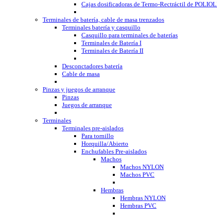
Cajas dosificadoras de Termo-Rectráctil de POLI
Terminales de batería, cable de masa trenzados
Terminales batería y casquillo
Casquillo para terminales de baterías
Terminales de Batería I
Terminales de Batería II
Desconctadores batería
Cable de masa
Pinzas y juegos de arranque
Pinzas
Juegos de arranque
Terminales
Terminales pre-aislados
Para tornillo
Horquilla/Abierto
Enchufables Pre-aislados
Machos
Machos NYLON
Machos PVC
Hembras
Hembras NYLON
Hembras PVC