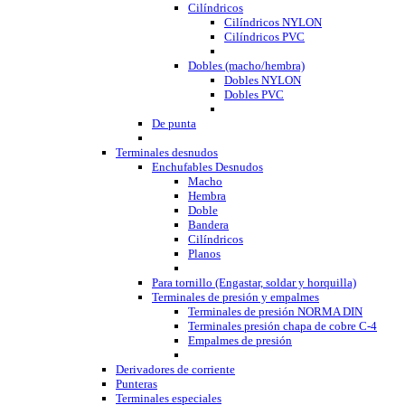
Cilíndricos
Cilíndricos NYLON
Cilíndricos PVC
Dobles (macho/hembra)
Dobles NYLON
Dobles PVC
De punta
Terminales desnudos
Enchufables Desnudos
Macho
Hembra
Doble
Bandera
Cilíndricos
Planos
Para tornillo (Engastar, soldar y horquilla)
Terminales de presión y empalmes
Terminales de presión NORMA DIN
Terminales presión chapa de cobre C-4
Empalmes de presión
Derivadores de corriente
Punteras
Terminales especiales