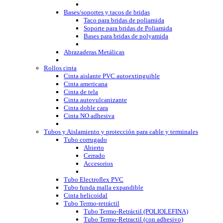
Bases/soportes y tacos de bridas
Taco para bridas de poliamida
Soporte para bridas de Poliamida
Bases para bridas de polyamida
Abrazaderas Metálicas
Rollos cinta
Cinta aislante PVC autoextinguible
Cinta americana
Cinta de tela
Cinta autovulcanizante
Cinta doble cara
Cinta NO adhesiva
Tubos y Aislamiento y protección para cable y terminales
Tubo corrugado
Abierto
Cerrado
Accesorios
Tubo Electroflex PVC
Tubo funda malla expandible
Cinta helicoidal
Tubo Termo-retráctil
Tubo Termo-Retráctil (POLIOLEFINA)
Tubo Termo-Retractil (con adhesivo)